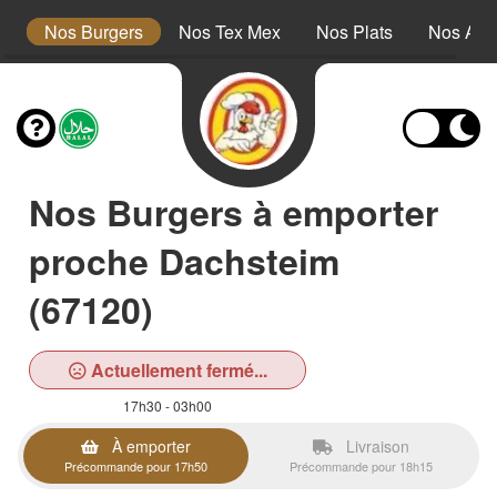
s
Nos Burgers
Nos Tex Mex
Nos Plats
Nos Ac
Nos Burgers à emporter
proche Dachsteim
(67120)
Actuellement fermé...
17h30 - 03h00
À emporter
Livraison
Précommande pour 17h50
Précommande pour 18h15