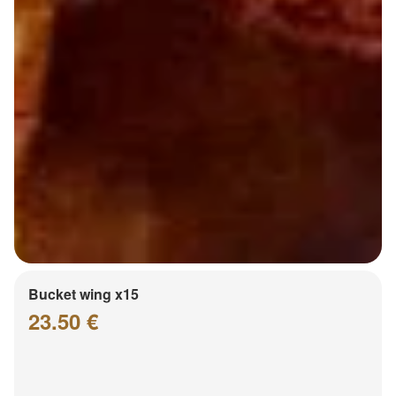
Bucket wing x15
23.50 €