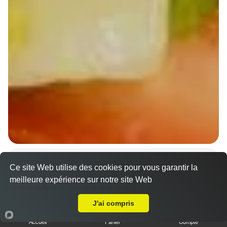
Wraps Chicken
Ce site Web utilise des cookies pour vous garantir la
8.50 €
meilleure expérience sur notre site Web
A Emporter sur Blaesheim
J'ai compris
Salade, tomates
Accueil
Panier
Compte