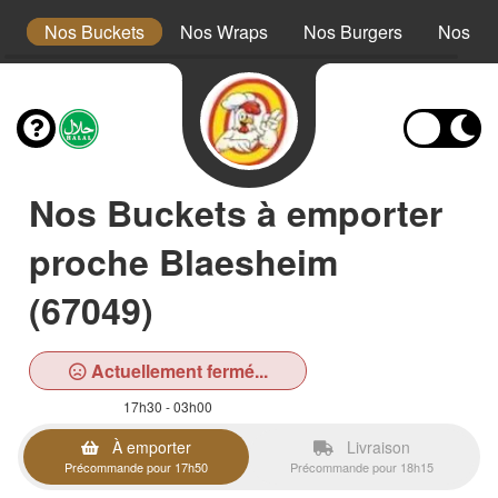
s
Nos Buckets
Nos Wraps
Nos Burgers
Nos Te
Nos Buckets à emporter
proche Blaesheim
(67049)
Actuellement fermé...
17h30 - 03h00
À emporter
Livraison
Précommande pour 17h50
Précommande pour 18h15