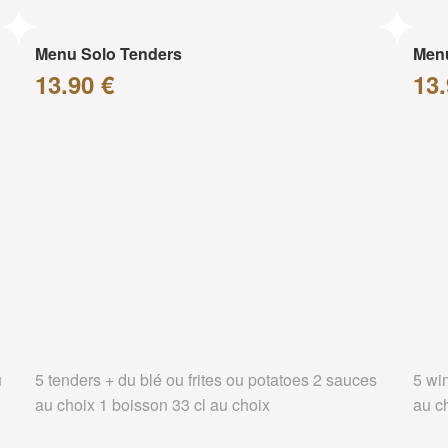
Menu Solo Tenders
Men
13.90 €
13.
u
5 tenders + du blé ou frites ou potatoes 2 sauces
5 wi
au choix 1 boisson 33 cl au choix
au c