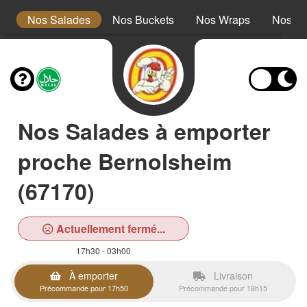
s
Nos Salades
Nos Buckets
Nos Wraps
Nos Bu
Nos Salades à emporter
proche Bernolsheim
(67170)
Actuellement fermé...
17h30 - 03h00
À emporter
Livraison
Précommande pour 17h50
Précommande pour 18h15