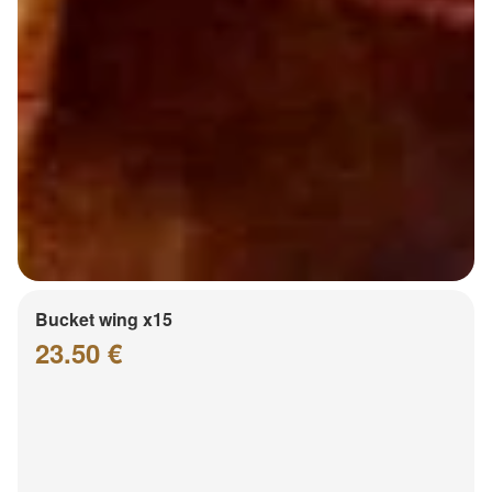
Bucket wing x15
23.50 €