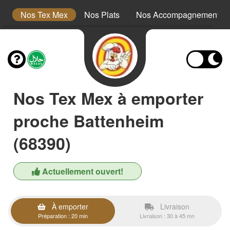
s
Nos Tex Mex
Nos Plats
Nos Accompagnements
Nos Tex Mex à emporter
proche Battenheim
(68390)
Actuellement ouvert!
À emporter
Livraison
Préparation : 20 min
Livraison : 30 à 45 mn