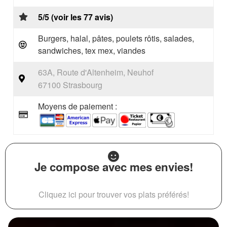
5/5 (voir les 77 avis)
Burgers, halal, pâtes, poulets rôtis, salades,
sandwiches, tex mex, viandes
63A, Route d'Altenheim, Neuhof
67100 Strasbourg
Moyens de paiement :
Je compose avec mes envies!
Cliquez ici pour trouver vos plats préférés!