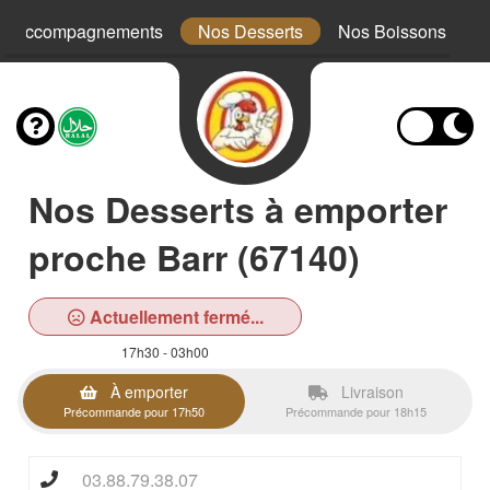
s Accompagnements
Nos Desserts
Nos Boissons
Nos Desserts à emporter
proche Barr (67140)
Actuellement fermé...
17h30 - 03h00
À emporter
Livraison
Précommande pour 17h50
Précommande pour 18h15
03.88.79.38.07