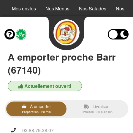
Mes envies
Nos Menus
Nos Salades
Nos Buc
A emporter proche Barr
(67140)
Actuellement ouvert!
À emporter
Livraison
Préparation : 20 min
Livraison : 30 à 45 mn
03.88.79.38.07