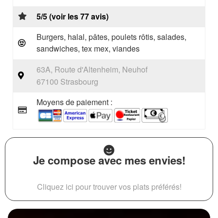
5/5 (voir les 77 avis)
Burgers, halal, pâtes, poulets rôtis, salades,
sandwiches, tex mex, viandes
63A, Route d'Altenheim, Neuhof
67100 Strasbourg
Moyens de paiement :
Je compose avec mes envies!
Cliquez ici pour trouver vos plats préférés!