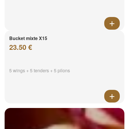
Bucket mixte X15
23.50 €
5 wings + 5 tenders + 5 pilons