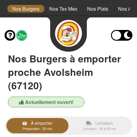
s
Nos Burgers
Nos Tex Mex
Nos Plats
Nos Ac
Nos Burgers à emporter
proche Avolsheim
(67120)
Actuellement ouvert!
À emporter
Livraison
Préparation : 20 min
Livraison : 30 à 45 mn