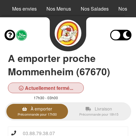
Mes envies
Nos Menus
Nos Salades
Nos Buc
A emporter proche
Mommenheim (67670)
Actuellement fermé...
17h30 - 03h00
À emporter
Livraison
Précommande pour 17h50
Précommande pour 18h15
03.88.79.38.07