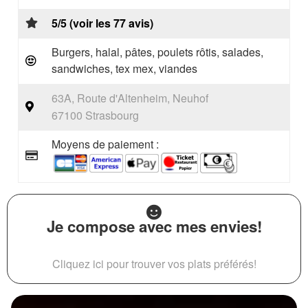
5/5 (voir les 77 avis)
Burgers, halal, pâtes, poulets rôtis, salades,
sandwiches, tex mex, viandes
63A, Route d'Altenheim, Neuhof
67100 Strasbourg
Moyens de paiement :
Je compose avec mes envies!
Cliquez ici pour trouver vos plats préférés!