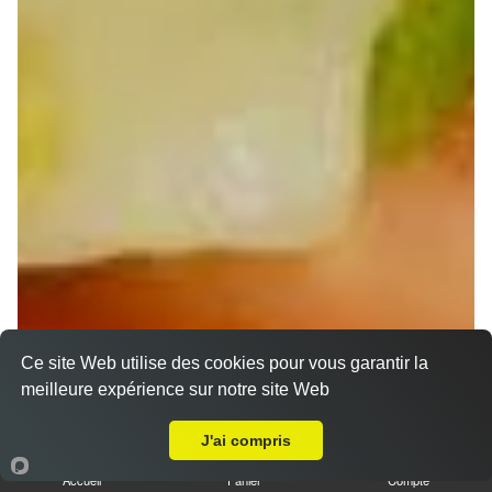
Ce site Web utilise des cookies pour vous garantir la
meilleure expérience sur notre site Web
Nos Wraps à emporter proche Mommenheim
A Emporter sur Mommenheim
(67670)
J'ai compris
Wraps Chicken
Accueil
Panier
Compte