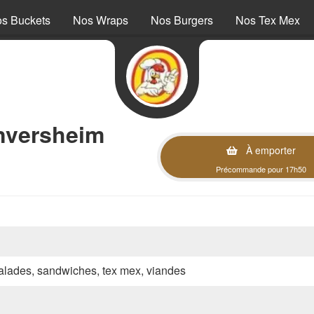
s Buckets
Nos Wraps
Nos Burgers
Nos Tex Mex
nversheim
À emporter
Précommande pour 17h50
 salades, sandwiches, tex mex, viandes