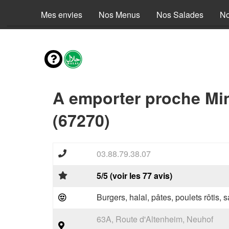
Mes envies
Nos Menus
Nos Salades
No
A emporter proche Mi
(67270)
03.88.79.38.07
5/5 (voir les 77 avis)
Burgers, halal, pâtes, poulets rôtis,
63A, Route d'Altenheim, Neuhof