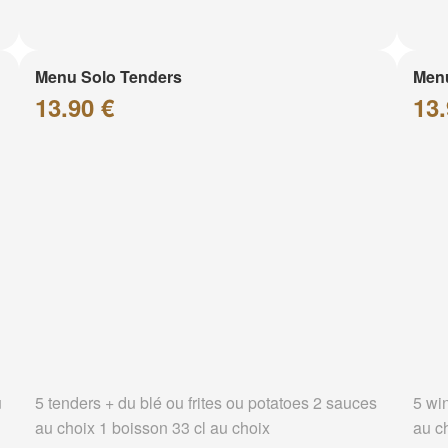
Menu Solo Tenders
Men
13.90 €
13.
u
5 tenders + du blé ou frites ou potatoes 2 sauces
5 wi
au choix 1 boisson 33 cl au choix
au c