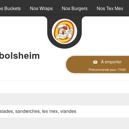
s Buckets
Nos Wraps
Nos Burgers
Nos Tex Mex
bolsheim
À emporter
Précommande pour 17h50
 salades, sandwiches, tex mex, viandes