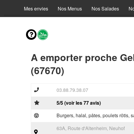
Mes envies
Nos Menus
Nos Salades
No
A emporter proche Ge
(67670)
03.88.79.38.07
5/5 (voir les 77 avis)
Burgers, halal, pâtes, poulets rôtis,
63A, Route d'Altenheim, Neuhof