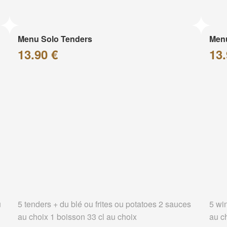
Menu Solo Tenders
Men
13.90 €
13.
u
5 tenders + du blé ou frites ou potatoes 2 sauces
5 wi
au choix 1 boisson 33 cl au choix
au c