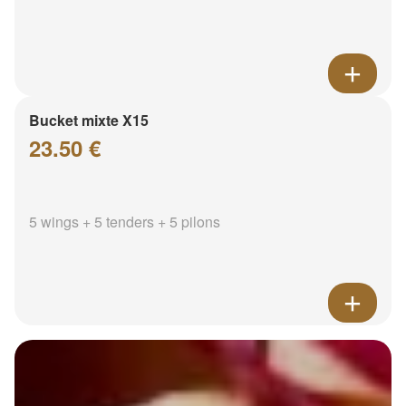
Bucket mixte X15
23.50 €
5 wings + 5 tenders + 5 pilons