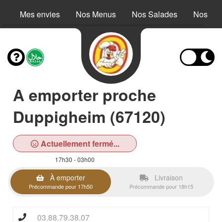
Mes envies
Nos Menus
Nos Salades
Nos Buc
A emporter proche
Duppigheim (67120)
Actuellement fermé...
17h30 - 03h00
À emporter
Livraison
Précommande pour 17h50
Précommande pour 18h15
03.88.79.38.07