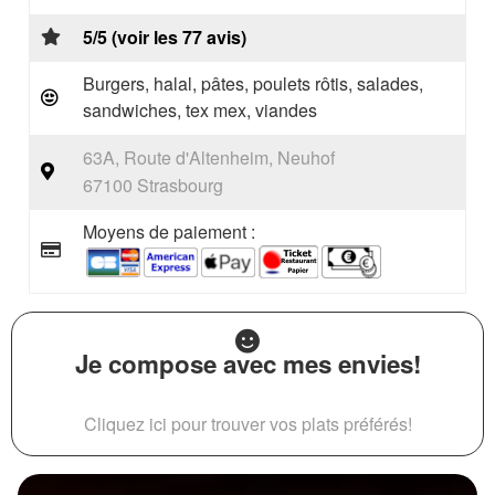
5/5 (voir les 77 avis)
Burgers, halal, pâtes, poulets rôtis, salades,
sandwiches, tex mex, viandes
63A, Route d'Altenheim, Neuhof
67100 Strasbourg
Moyens de paiement :
Je compose avec mes envies!
Cliquez ici pour trouver vos plats préférés!